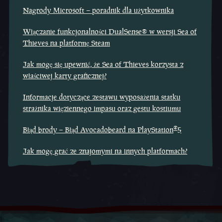
Nagrody Microsoft – poradnik dla użytkownika
Włączanie funkcjonalności DualSense® w wersji Sea of
Thieves na platformę Steam
Jak mogę się upewnić, że Sea of Thieves korzysta z
właściwej karty graficznej?
Informacje dotyczące zestawu wyposażenia statku
strażnika więziennego impasu oraz gestu kostiumu
®
Błąd brody – Błąd Avocadobeard na PlayStation
5
Jak mogę grać ze znajomymi na innych platformach?