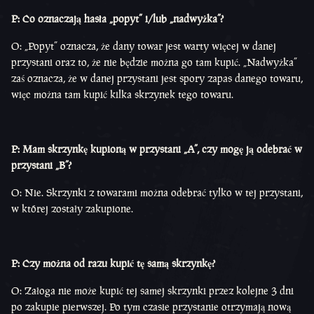
P: Co oznaczają hasła „popyt” i/lub „nadwyżka”?
O: „Popyt” oznacza, że dany towar jest warty więcej w danej
przystani oraz to, że nie będzie można go tam kupić. „Nadwyżka”
zaś oznacza, że w danej przystani jest spory zapas danego towaru,
więc można tam kupić kilka skrzynek tego towaru.
P: Mam skrzynkę kupioną w przystani „A”, czy mogę ją odebrać w
przystani „B”?
O: Nie. Skrzynki z towarami można odebrać tylko w tej przystani,
w której zostały zakupione.
P: Czy można od razu kupić tę samą skrzynkę?
O: Załoga nie może kupić tej samej skrzynki przez kolejne 3 dni
po zakupie pierwszej. Po tym czasie przystanie otrzymają nową