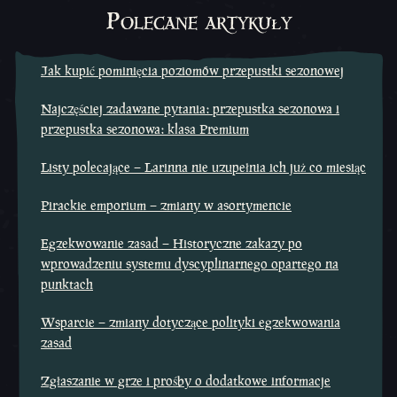
Polecane artykuły
Jak kupić pominięcia poziomów przepustki sezonowej
Najczęściej zadawane pytania: przepustka sezonowa i
przepustka sezonowa: klasa Premium
Listy polecające – Larinna nie uzupełnia ich już co miesiąc
Pirackie emporium – zmiany w asortymencie
Egzekwowanie zasad – Historyczne zakazy po
wprowadzeniu systemu dyscyplinarnego opartego na
punktach
Wsparcie – zmiany dotyczące polityki egzekwowania
zasad
Zgłaszanie w grze i prośby o dodatkowe informacje