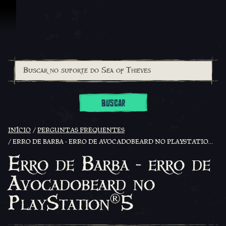
Ir para o Conteúdo
BUSCAR
INÍCIO
PERGUNTAS FREQUENTES
®
ERRO DE BARBA - ERRO DE AVOCADOBEARD NO PLAYSTATION
5
Erro de Barba - erro de
Avocadobeard no
®
PlayStation
5