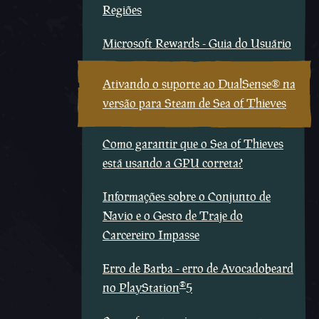
Regiões
Microsoft Rewards - Guia do Usuário
Ativando o suporte ao DualSense® na
versão para Steam de Sea of Thieves
Como garantir que o Sea of Thieves
está usando a GPU correta?
Informações sobre o Conjunto de
Navio e o Gesto de Traje do
Carcereiro Impasse
Erro de Barba - erro de Avocadobeard
®
no PlayStation
5