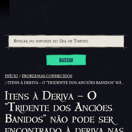
Ir para o Conteúdo
BUSCAR
INÍCIO
PROBLEMAS CONHECIDOS
ITENS À DERIVA – O ''TRIDENTE DOS ANCIÕES BANIDOS'' NÃO PODE SER ENCONTRADO À DERIVA NAS ILHAS NO MOMENTO
Itens à Deriva – O
''Tridente dos Anciões
Banidos'' não pode ser
encontrado à deriva nas