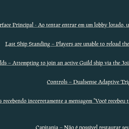
face Principal - Ao tentar entrar em um lobby lotado, um
Last Ship Standing – Players are unable to reload t
lds – Attempting to join an active Guild ship via the Jo
Controls – Dualsense Adaptive Trig
recebendo incorretamente a mensagem ''Você recebeu to
Capitania – Não é possível restaurar se