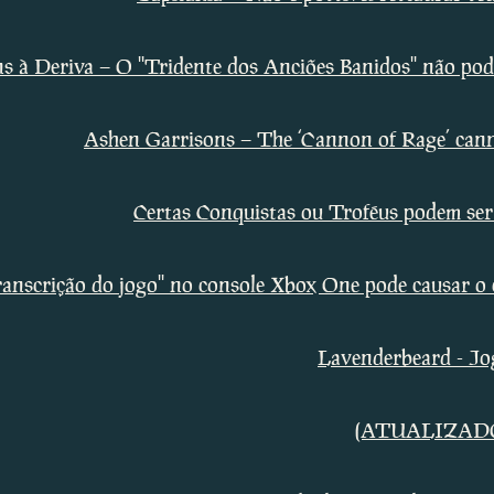
ns à Deriva – O ''Tridente dos Anciões Banidos'' não po
Ashen Garrisons – The ‘Cannon of Rage’ canno
Certas Conquistas ou Troféus podem ser 
 transcrição do jogo'' no console Xbox One pode causar 
Lavenderbeard - Jog
(ATUALIZADO) 