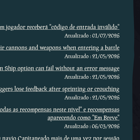
 jogador receberá ''código de entrada inválido''
Atualizado : 01/07/2026
heir cannons and weapons when entering a battle
Atualizado : 21/05/2026
in Ship option can fail without an error message
Atualizado : 21/05/2026
gers lose feedback after sprinting or crouching
Atualizado : 21/05/2026
das as recompensas neste nível'' e recompensas
aparecendo como ''Em Breve''
Atualizado : 06/03/2026
u navio Capitaneado mais de uma vez por sessão