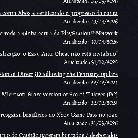
Atualizado : 06/03/2026
 conta Xbox e verificando o progresso da conta
Atualizado : 09/04/2026
t errada à minha conta da PlayStation™Network
Atualizado : 30/04/2026
cialização: o Easy Anti-Cheat não está instalado''
Atualizado : 31/10/2025
sion of Direct3D following the February update
Atualizado : 22/02/2024
e Microsoft Store version of Sea of Thieves (PC)
Atualizado : 22/02/2024
resgatar benefícios do Xbox Game Pass no jogo
Atualizado : 31/03/2026
ordo do Capitão parecem borrados / desbotados