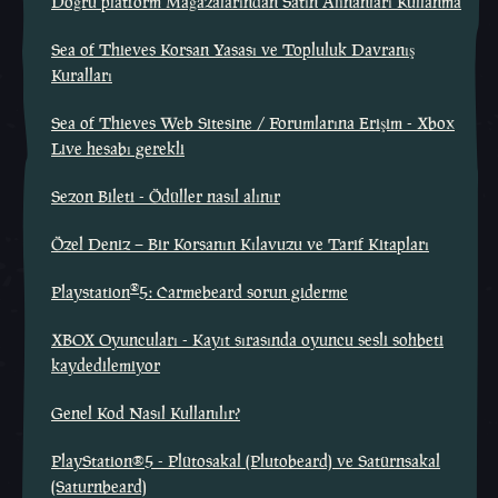
Doğru platform Mağazalarından Satın Alınanları Kullanma
Sea of Thieves Korsan Yasası ve Topluluk Davranış
Kuralları
Sea of Thieves Web Sitesine / Forumlarına Erişim - Xbox
Live hesabı gerekli
Sezon Bileti - Ödüller nasıl alınır
Özel Deniz – Bir Korsanın Kılavuzu ve Tarif Kitapları
®
Playstation
5: Carmebeard sorun giderme
XBOX Oyuncuları - Kayıt sırasında oyuncu sesli sohbeti
kaydedilemiyor
Genel Kod Nasıl Kullanılır?
PlayStation®5 - Plütosakal (Plutobeard) ve Satürnsakal
(Saturnbeard)