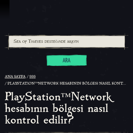
İçeriğe Geçin
ARA
ANA SAYFA
SSS
PLAYSTATION™NETWORK HESABININ BÖLGESI NASIL KONTROL EDILIR?
PlayStation™Network
hesabının bölgesi nasıl
kontrol edilir?