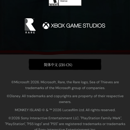
简体中文 (ZH-CN)
©Microsoft 2026. Microsoft, Rare, the Rare logo, Sea of Thieves are
trademarks of the Microsoft group of companies.
©Disney. All trademarks and copyrights are property of their respective
owners.
MONKEY ISLAND © & ™ 20‍26 Lucasfilm Ltd. All rights reserved.
©2026 Sony Interactive Entertainment LLC. "PlayStation Family Mark",
"PlayStation", "PS5 logo" and "PS5" are registered trademarks or trademarks
of Sony Interactive Entertainment Inc.