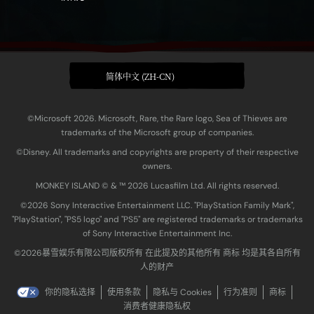
简体中文 (ZH-CN)
©Microsoft 2026. Microsoft, Rare, the Rare logo, Sea of Thieves are
trademarks of the Microsoft group of companies.
©Disney. All trademarks and copyrights are property of their respective
owners.
MONKEY ISLAND © & ™ 20‍26 Lucasfilm Ltd. All rights reserved.
©2026 Sony Interactive Entertainment LLC. "PlayStation Family Mark",
"PlayStation", "PS5 logo" and "PS5" are registered trademarks or trademarks
of Sony Interactive Entertainment Inc.
©2026暴雪娱乐有限公司版权所有 在此提及的其他所有 商标 均是其各自所有
人的财产
你的隐私选择
使用条款
隐私与 Cookies
行为准则
商标
消费者健康隐私权