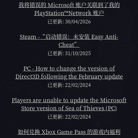
我将错误的 Microsoft 账户关联到了我的
PlayStation™Network 账户
已更新: 30/04/2026
Steam -“启动错误：未安装 Easy Anti-
Cheat”
已更新: 31/10/2025
PC - How to change the version of
Direct3D following the February update
已更新: 22/02/2024
Players are unable to update the Microsoft
Store version of Sea of Thieves (PC)
已更新: 22/02/2024
如何兑换 Xbox Game Pass 的游戏内福利