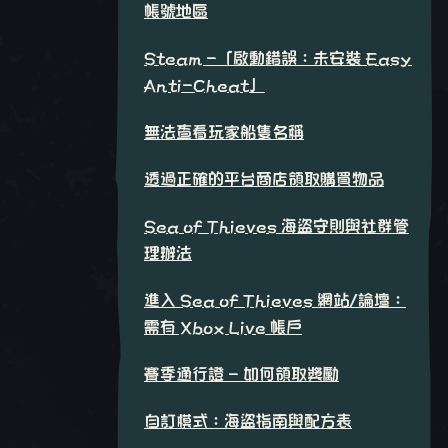
帳號地區
Steam -「啟動錯誤：未安裝 Easy
Anti-Cheat」
無法查看玩家船隻名稱
透過正確的平台商店領取購買物品
Sea of Thieves 海盜守則與社群管
理辦法
進入 Sea of Thieves 網站/論壇：
需有 Xbox Live 帳戶
賽季通行證 - 如何領取獎勵
自訂模式：海盜指南與配方表