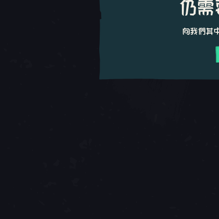
仍需
向我們其