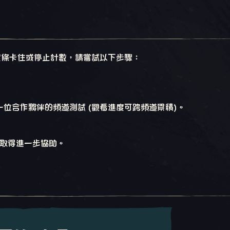
現進度條卡住或停止計數，請嘗試以下步驟：
位合作夥伴的頻道測試 (觀看進度可跨頻道累積)。
取得進一步協助。