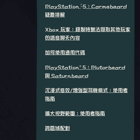
®
PlayStation
5：Carmebeard
疑難排解
Xbox 玩家：錄製時無法擷取其他玩家
的語音聊天內容
如何使用通用代碼
PlayStation®5：Plutorbeard
與 Saturnbeard
沉浸式音效/增強型耳機模式：使用者
指南
擴大視野範圍：使用者指南
跨區域配對