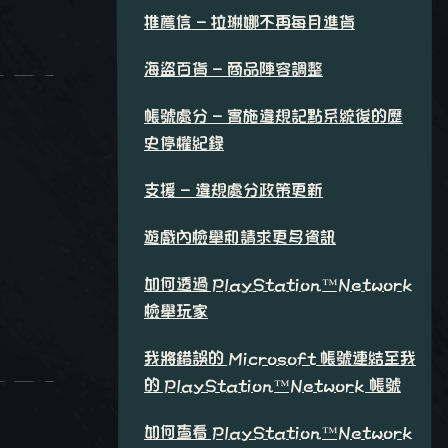
推薦信 - 拉琳娜不再每月進貨
海盜百貨 - 商品陣容調整
帳號處分 - 實施違規記點系統後的歷
史停權紀錄
支援 - 違規處分政策更新
遊戲內檢舉和請求更多資訊
如何透過 PlayStation™Network
檢舉玩家
我將錯誤的 Microsoft 帳號連結至我
的 PlayStation™Network 帳號
如何查看 PlayStation™Network