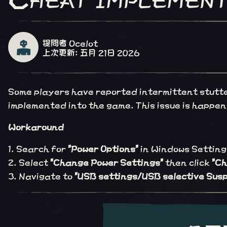
提問者 Ocelot
上次更新: 五月 21日 2026
Some players have reported intermittent stutt
implemented into the game. This issue is happen
Workaround
Search for
"Power Options"
in Windows Setting
Select
"Change Power Settings"
then click
"Ch
Navigate to
"USB settings/USB selective Sus