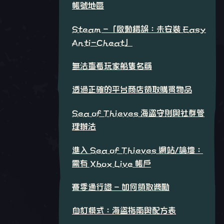
帳號地區
Steam -「啟動錯誤：未安裝 Easy
Anti-Cheat」
無法查看玩家船隻名稱
透過正確的平台商店領取購買物品
Sea of Thieves 海盜守則與社群管
理辦法
進入 Sea of Thieves 網站/論壇：
需有 Xbox Live 帳戶
賽季通行證 - 如何領取獎勵
自訂模式：海盜指南與配方表