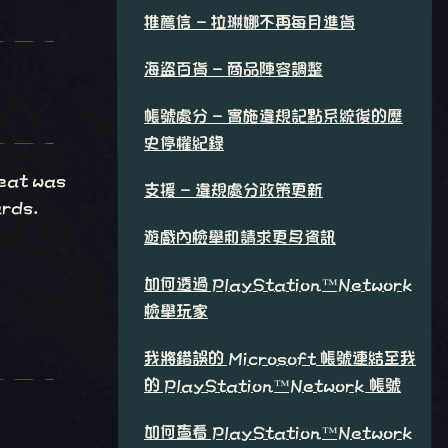
推薦信 - 拉琳娜不再每月進貨
海盜百貨 - 商品陣容調整
帳號處分 - 實施違規記點系統後的歷
史停權紀錄
eat was
支援 - 違規處分政策更新
ards.
遊戲內檢舉和請求更多資訊
如何透過 PlayStation™Network
檢舉玩家
我將錯誤的 Microsoft 帳號連結至我
的 PlayStation™Network 帳號
如何查看 PlayStation™Network