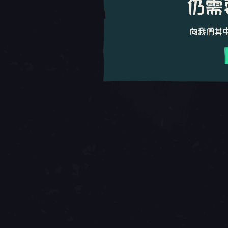
仍需
向我們其