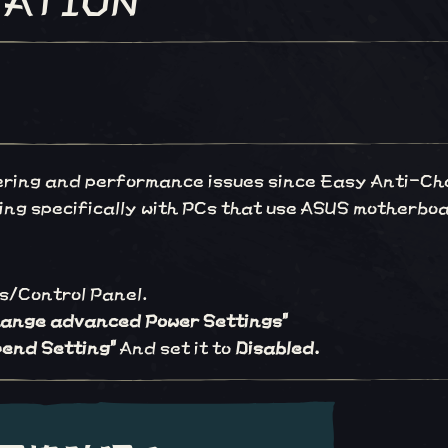
ering and performance issues since Easy Anti-Ch
ing specifically with PCs that use ASUS motherbo
s/Control Panel.
ange advanced Power Settings"
pend Setting"
And set it to
Disabled.