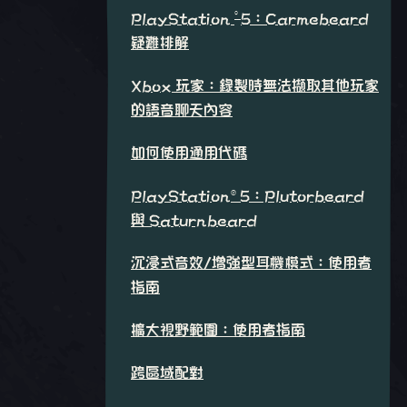
®
PlayStation
5：Carmebeard
疑難排解
Xbox 玩家：錄製時無法擷取其他玩家
的語音聊天內容
如何使用通用代碼
PlayStation®5：Plutorbeard
與 Saturnbeard
沉浸式音效/增強型耳機模式：使用者
指南
擴大視野範圍：使用者指南
跨區域配對