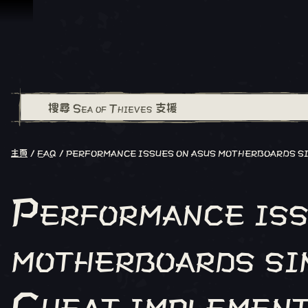
跳到內容
主頁
FAQ
PERFORMANCE ISSUES ON ASUS MOTHERBOARDS S
Performance is
motherboards si
Cheat implement