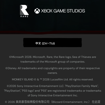
中文 (ZH-TW)
©Microsoft 2026. Microsoft, Rare, the Rare logo, Sea of Thieves are
trademarks of the Microsoft group of companies.
©Disney. All trademarks and copyrights are property of their respective
owners.
MONKEY ISLAND © & ™ 20‍26 Lucasfilm Ltd. All rights reserved.
©2026 Sony Interactive Entertainment LLC. "PlayStation Family Mark",
"PlayStation", "PS5 logo" and "PS5" are registered trademarks or trademarks
of Sony Interactive Entertainment Inc.
© 2026 美商暴雪娛樂股份有限公司（Blizzard Entertainment, Inc.） 在此提