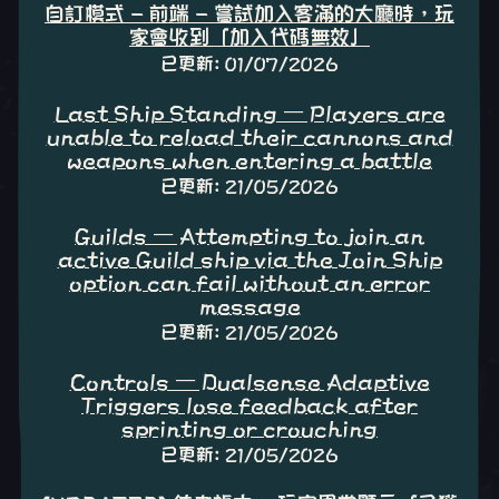
自訂模式 - 前端 - 嘗試加入客滿的大廳時，玩
家會收到「加入代碼無效」
已更新: 01/07/2026
Last Ship Standing – Players are
unable to reload their cannons and
weapons when entering a battle
已更新: 21/05/2026
Guilds – Attempting to join an
active Guild ship via the Join Ship
option can fail without an error
message
已更新: 21/05/2026
Controls – Dualsense Adaptive
Triggers lose feedback after
sprinting or crouching
已更新: 21/05/2026