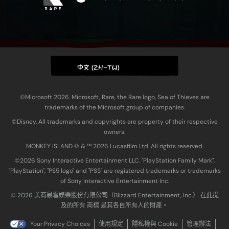
中文 (ZH-TW)
©Microsoft 2026. Microsoft, Rare, the Rare logo, Sea of Thieves are
trademarks of the Microsoft group of companies.
©Disney. All trademarks and copyrights are property of their respective
owners.
MONKEY ISLAND © & ™ 20‍26 Lucasfilm Ltd. All rights reserved.
©2026 Sony Interactive Entertainment LLC. "PlayStation Family Mark",
"PlayStation", "PS5 logo" and "PS5" are registered trademarks or trademarks
of Sony Interactive Entertainment Inc.
© 2026 美商暴雪娛樂股份有限公司（Blizzard Entertainment, Inc.） 在此提
及的所有 商標 是其各自所有人的財產。
Your Privacy Choices
使用規定
隱私權與 Cookie
管理辦法