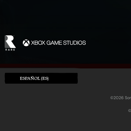
ESPAÑOL (ES)
©2026 Sony
©