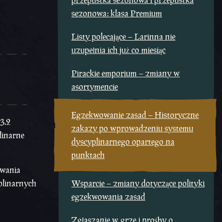
przepustka sezonowa i przepustka
sezonowa: klasa Premium
Listy polecające – Larinna nie
uzupełnia ich już co miesiąc
Pirackie emporium – zmiany w
asortymencie
Egzekwowanie zasad – Historyczne
.3.2
zakazy po wprowadzeniu systemu
linarne
dyscyplinarnego opartego na
punktach
owania
yplinarnych
Wsparcie – zmiany dotyczące polityki
egzekwowania zasad
Zgłaszanie w grze i prośby o