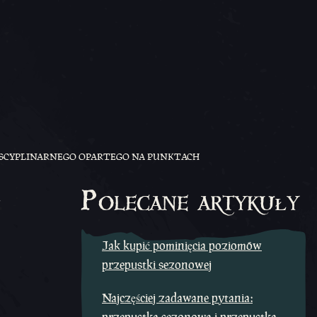
YSCYPLINARNEGO OPARTEGO NA PUNKTACH
e
Polecane artykuły
Jak kupić pominięcia poziomów
przepustki sezonowej
Najczęściej zadawane pytania: