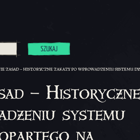
SZUKAJ
E ZASAD – HISTORYCZNE ZAKAZY PO WPROWADZENIU SYSTEMU D
sad – Historyczn
adzeniu systemu
 opartego na