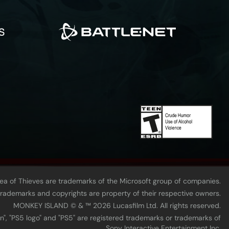
Sea of Thieves are trademarks of the Microsoft group of companies.
 trademarks and copyrights are property of their respective owners.
MONKEY ISLAND © & ™ 20‍26 Lucasfilm Ltd. All rights reserved.
n", "PS5 logo" and "PS5" are registered trademarks or trademarks of
Sony Interactive Entertainment Inc.