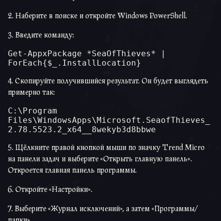
2. Наберите в поиске и откройте Windows PowerShell.
3. Введите команду:
Get-AppxPackage *SeaOfThieves* | 
ForEach{$_.InstallLocation}
4. Скопируйте получившийся результат. Он будет выглядеть
примерно так:
C:\Program 
Files\WindowsApps\Microsoft.SeaofThieves_
2.78.5523.2_x64__8wekyb3d8bbwe
5. Щёлкните правой кнопкой мыши по значку Trend Micro
на панели задач и выберите «Открыть главную панель».
Откроется главная панель программы.
6. Откройте «Настройки».
7. Выберите «Журнал исключений», а затем «Программы/
папки».