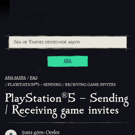
İçeriğe Geçin
ARA
ANA SAYFA
FAQ
®
PLAYSTATION
5 – SENDING / RECEIVING GAME INVITES
®
PlayStation
5 – Sending
/ Receiving game invites
Şuna göre: Ocelot