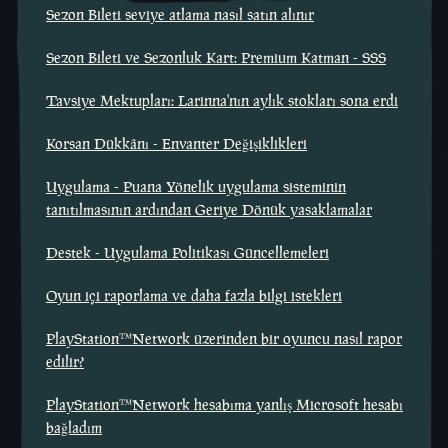
Sezon Bileti seviye atlama nasıl satın alınır
Sezon Bileti ve Sezonluk Kart: Premium Katman - SSS
Tavsiye Mektupları: Larinna'nın aylık stokları sona erdi
Korsan Dükkânı - Envanter Değişiklikleri
Uygulama - Puana Yönelik uygulama sisteminin
tanıtılmasının ardından Geriye Dönük yasaklamalar
Destek - Uygulama Politikası Güncellemeleri
Oyun içi raporlama ve daha fazla bilgi istekleri
PlayStation™Network üzerinden bir oyuncu nasıl rapor
edilir?
PlayStation™Network hesabıma yanlış Microsoft hesabı
bağladım