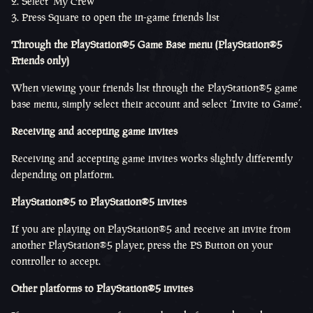
Select ‘My Crew’
Press Square to open the in-game friends list
Through the
PlayStation®5
Game Base menu (
PlayStation®5
Friends only)
When viewing your friends list through the
PlayStation®5
game
base menu, simply select their account and select ‘Invite to Game’.
Receiving and accepting game invites
Receiving and accepting game invites works slightly differently
depending on platform.
PlayStation®5 to PlayStation®5 invites
If you are playing on PlayStation®5 and receive an invite from
another PlayStation®5 player, press the PS Button on your
controller to accept.
Other platforms to PlayStation®5 invites