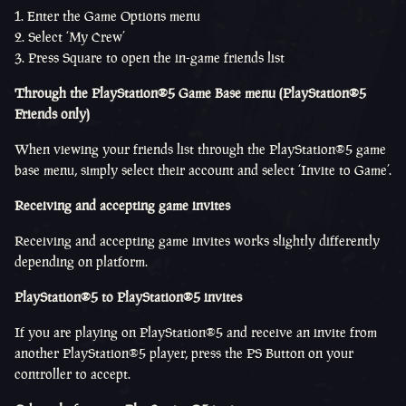
Enter the Game Options menu
Select ‘My Crew’
Press Square to open the in-game friends list
Through the
PlayStation®5
Game Base menu (
PlayStation®5
Friends only)
When viewing your friends list through the
PlayStation®5
game
base menu, simply select their account and select ‘Invite to Game’.
Receiving and accepting game invites
Receiving and accepting game invites works slightly differently
depending on platform.
PlayStation®5 to PlayStation®5 invites
If you are playing on PlayStation®5 and receive an invite from
another PlayStation®5 player, press the PS Button on your
controller to accept.