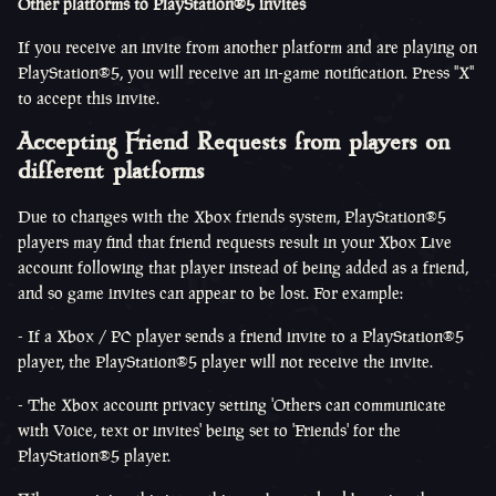
Other platforms to PlayStation®5 invites
If you receive an invite from another platform and are playing on
PlayStation®5, you will receive an in-game notification. Press "X"
to accept this invite.
Accepting Friend Requests from players on
different platforms
Due to changes with the Xbox friends system, PlayStation®5
players may find that friend requests result in your Xbox Live
account following that player instead of being added as a friend,
and so game invites can appear to be lost. For example:
- If a Xbox / PC player sends a friend invite to a PlayStation®5
player, the PlayStation®5 player will not receive the invite.
- The Xbox account privacy setting 'Others can communicate
with Voice, text or invites' being set to 'Friends' for the
PlayStation®5 player.