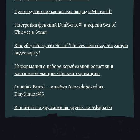
Руководство пользователя: награды Microsoft
Настройка функций DualSense® в версии Sea of
Thieves в Steam
Как убедиться, что Sea of Thieves использует нужную
видеокарту?
Информация о наборе корабельной оснастки и
костюмной эмоции «Цепкий тюремщик»
Ошибка Beard — ошибка Avocadobeard на
PlayStation®5
Как играть с друзьями на других платформах?