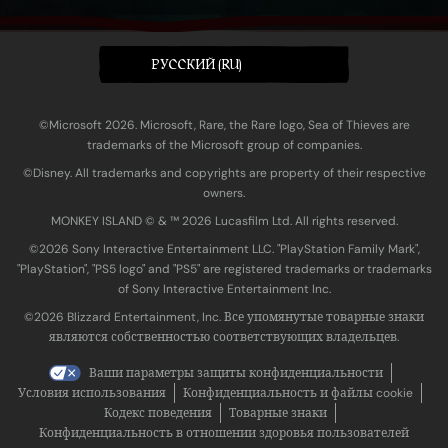
PУССКИЙ (RU)
©Microsoft 2026. Microsoft, Rare, the Rare logo, Sea of Thieves are
trademarks of the Microsoft group of companies.
©Disney. All trademarks and copyrights are property of their respective
owners.
MONKEY ISLAND © & ™ 20‍26 Lucasfilm Ltd. All rights reserved.
©2026 Sony Interactive Entertainment LLC. "PlayStation Family Mark",
"PlayStation", "PS5 logo" and "PS5" are registered trademarks or trademarks
of Sony Interactive Entertainment Inc.
©2026 Blizzard Entertainment, Inc. Все упомянутые товарные знаки
являются собственностью соответствующих владельцев.
Ваши параметры защиты конфиденциальности
Условия использования
Конфиденциальность и файлы cookie
Кодекс поведения
Товарные знаки
Конфиденциальность в отношении здоровья пользователей