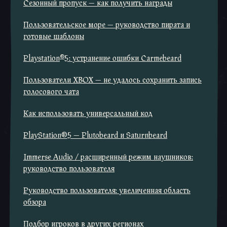
Сезонный пропуск — как получить награды
Пользовательское море — руководство пирата и
готовые шаблоны
®
Playstation
5: устранение ошибки Carmebeard
Пользователи XBOX — не удалось сохранить запись
голосового чата
Как использовать универсальный код
PlayStation®5 — Plutobeard и Saturnbeard
Immerse Audio / расширенный режим наушников:
руководство пользователя
Руководство пользователя: увеличенная область
обзора
Подбор игроков в других регионах