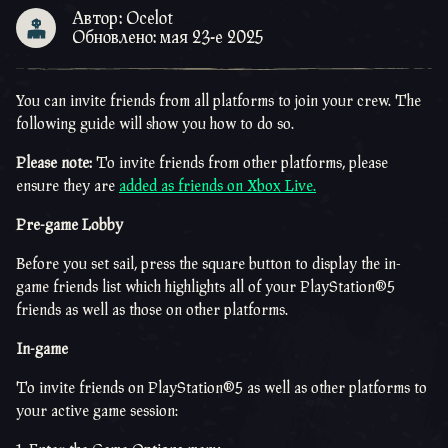
Автор: Ocelot
Обновлено: мая 23-е 2025
You can invite friends from all platforms to join your crew. The
following guide will show you how to do so.
Please note:
To invite friends from other platforms, please
ensure they are
added as friends on Xbox Live.
Pre-game Lobby
Before you set sail, press the square button to display the in-
game friends list which highlights all of your
PlayStation®5
friends as well as those on other platforms.
In-game
To invite friends on
PlayStation®5
as well as other platforms to
your active game session: