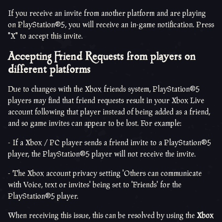
If you receive an invite from another platform and are playing
on PlayStation®5, you will receive an in-game notification. Press
"X" to accept this invite.
Accepting Friend Requests from players on
different platforms
Due to changes with the Xbox friends system, PlayStation®5
players may find that friend requests result in your Xbox Live
account following that player instead of being added as a friend,
and so game invites can appear to be lost. For example:
- If a Xbox / PC player sends a friend invite to a PlayStation®5
player, the PlayStation®5 player will not receive the invite.
- The Xbox account privacy setting 'Others can communicate
with Voice, text or invites' being set to 'Friends' for the
PlayStation®5 player.
When receiving this issue, this can be resolved by using the
Xbox