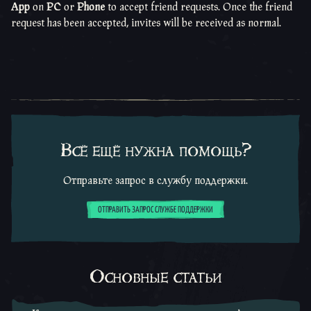
App
on
PC
or
Phone
to accept friend requests. Once the friend
request has been accepted, invites will be received as normal.
Всё ещё нужна помощь?
Отправьте запрос в службу поддержки.
ОТПРАВИТЬ ЗАПРОС СЛУЖБЕ ПОДДЕРЖКИ
Основные статьи