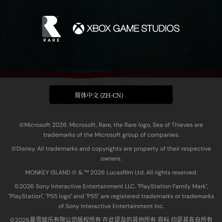
简体中文 (ZH-CN)
©Microsoft 2026. Microsoft, Rare, the Rare logo, Sea of Thieves are
trademarks of the Microsoft group of companies.
©Disney. All trademarks and copyrights are property of their respective
owners.
MONKEY ISLAND © & ™ 20‍26 Lucasfilm Ltd. All rights reserved.
©2026 Sony Interactive Entertainment LLC. "PlayStation Family Mark",
"PlayStation", "PS5 logo" and "PS5" are registered trademarks or trademarks
of Sony Interactive Entertainment Inc.
©2026暴雪娱乐有限公司版权所有 在此提及的其他所有 商标 均是其各自所有