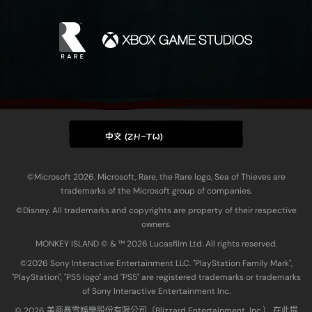
中文 (ZH-TW)
©Microsoft 2026. Microsoft, Rare, the Rare logo, Sea of Thieves are
trademarks of the Microsoft group of companies.
©Disney. All trademarks and copyrights are property of their respective
owners.
MONKEY ISLAND © & ™ 20‍26 Lucasfilm Ltd. All rights reserved.
©2026 Sony Interactive Entertainment LLC. "PlayStation Family Mark",
"PlayStation", "PS5 logo" and "PS5" are registered trademarks or trademarks
of Sony Interactive Entertainment Inc.
© 2026 美商暴雪娛樂股份有限公司（Blizzard Entertainment, Inc.） 在此提