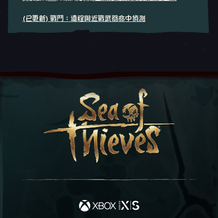
(已更新) 戰鬥：遠程與近戰武器命中偵測