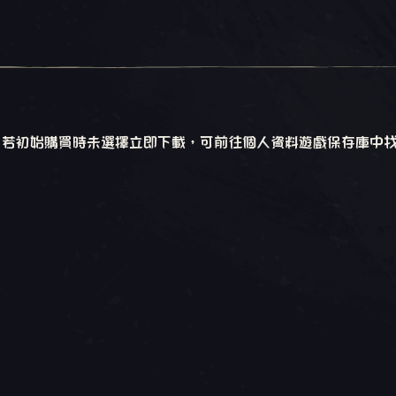
ieves》後，若初始購買時未選擇立即下載，可前往個人資料遊戲保存庫中