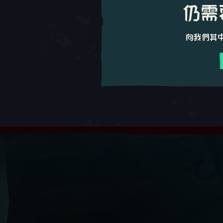
仍需
向我們其