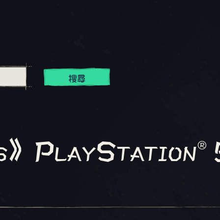
搜尋
es》PlayStation®