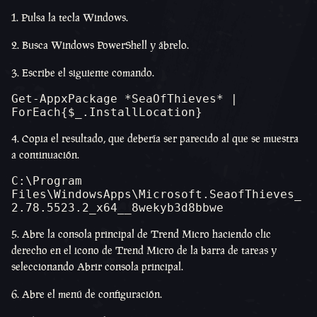
1. Pulsa la tecla Windows.
2. Busca Windows PowerShell y ábrelo.
3. Escribe el siguiente comando.
Get-AppxPackage *SeaOfThieves* | 
ForEach{$_.InstallLocation}
4. Copia el resultado, que debería ser parecido al que se muestra
a continuación.
C:\Program 
Files\WindowsApps\Microsoft.SeaofThieves_
2.78.5523.2_x64__8wekyb3d8bbwe
5. Abre la consola principal de Trend Micro haciendo clic
derecho en el icono de Trend Micro de la barra de tareas y
seleccionando Abrir consola principal.
6. Abre el menú de configuración.