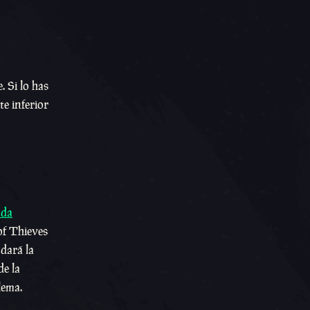
 Si lo has
e inferior
nda
of Thieves
 dará la
de la
lema.