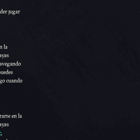
der jugar
n la
ayas
navegando
puedes
igo cuando
rarte en la
ayas
r
,