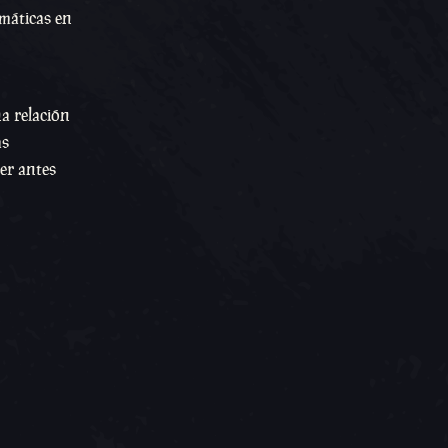
omáticas en
na relación
as
er antes