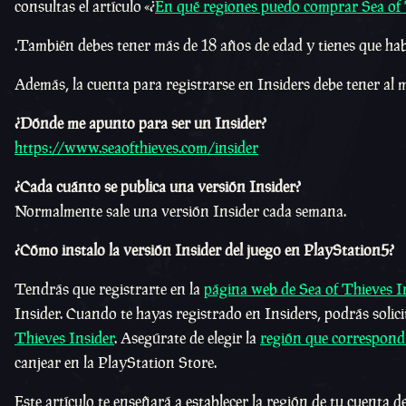
consultas el artículo «¿
En qué regiones puedo comprar Sea of
.También debes tener más de 18 años de edad y tienes que habe
Además, la cuenta para registrarse en Insiders debe tener al 
¿Dónde me apunto para ser un Insider?
https://www.seaofthieves.com/insider
¿Cada cuánto se publica una versión Insider?
Normalmente sale una versión Insider cada semana.
¿Cómo instalo la versión Insider del juego en PlayStation5?
Tendrás que registrarte en la
página web de Sea of Thieves I
Insider. Cuando te hayas registrado en Insiders, podrás solic
Thieves Insider
. Asegúrate de elegir la
región que correspond
canjear en la PlayStation Store.
Este artículo te enseñará a establecer la región de tu cuenta 