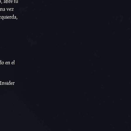
, abre tu
Una vez
zquierda,
do en el
 Insider