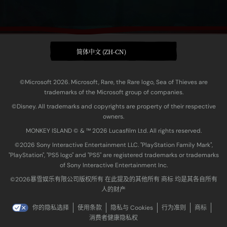
简体中文 (ZH-CN)
©Microsoft 2026. Microsoft, Rare, the Rare logo, Sea of Thieves are
trademarks of the Microsoft group of companies.
©Disney. All trademarks and copyrights are property of their respective
owners.
MONKEY ISLAND © & ™ 20‍26 Lucasfilm Ltd. All rights reserved.
©2026 Sony Interactive Entertainment LLC. "PlayStation Family Mark",
"PlayStation", "PS5 logo" and "PS5" are registered trademarks or trademarks
of Sony Interactive Entertainment Inc.
©2026暴雪娱乐有限公司版权所有 在此提及的其他所有 商标 均是其各自所有
人的财产
你的隐私选择
使用条款
隐私与 Cookies
行为准则
商标
消费者健康隐私权