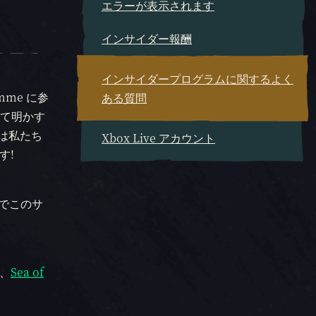
エラーが表示されます
インサイダー報酬
インサイダープログラムに関するよく
mme に参
ある質問
て明かす
ちは私たち
Xbox Live アカウント
す!
トでこのサ
は、
Sea of