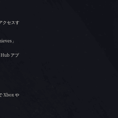
ドにアクセスす
ieves」
 Hub アプ
box や