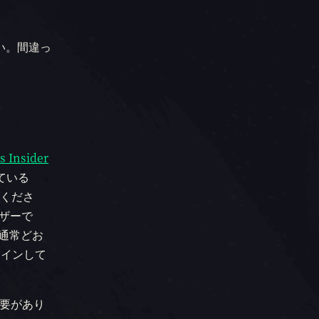
い。間違っ
。
s Insider
している
てくださ
ウザーで
、通常どお
インインして
要があり