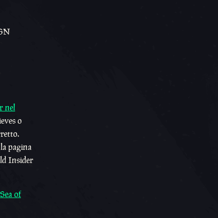
PSN
r nel
ieves o
retto.
 la pagina
ld Insider
Sea of