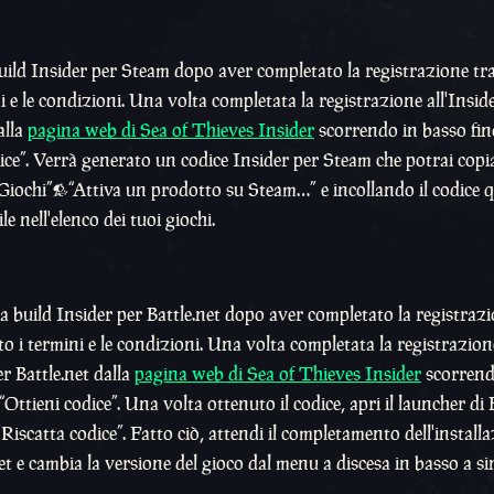
build Insider per Steam dopo aver completato la registrazione tra
i e le condizioni. Una volta completata la registrazione all'Insid
alla
pagina web di Sea of Thieves Insider
scorrendo in basso fino
ice”. Verrà generato un codice Insider per Steam che potrai copi
 “Giochi”>“Attiva un prodotto su Steam…” e incollando il codice
e nell'elenco dei tuoi giochi.
la build Insider per Battle.net dopo aver completato la registraz
to i termini e le condizioni. Una volta completata la registrazion
r Battle.net dalla
pagina web di Sea of Thieves Insider
scorrend
Ottieni codice”. Una volta ottenuto il codice, apri il launcher di 
“Riscatta codice”. Fatto ciò, attendi il completamento dell'install
et e cambia la versione del gioco dal menu a discesa in basso a sin