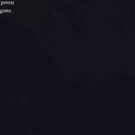
 potrai
engono