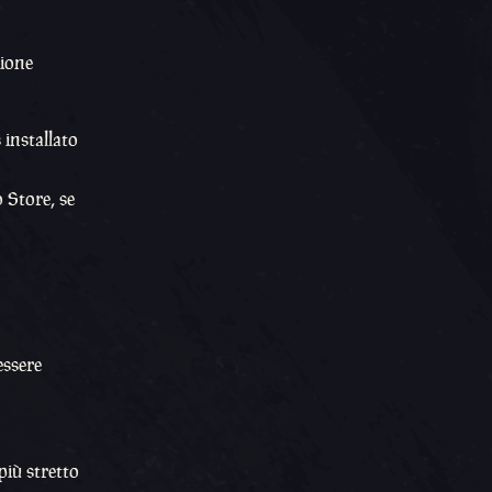
sione
 installato
 Store, se
essere
più stretto