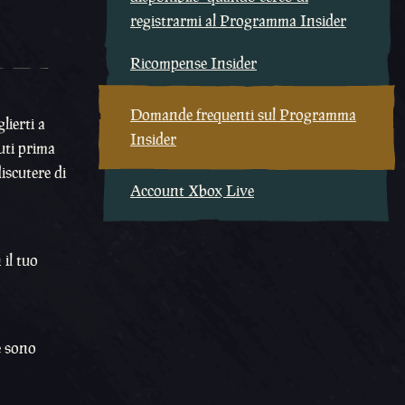
registrarmi al Programma Insider
Ricompense Insider
Domande frequenti sul Programma
lierti a
Insider
uti prima
iscutere di
Account Xbox Live
 il tuo
e sono