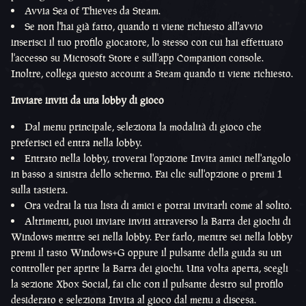
Avvia Sea of Thieves da Steam.
Se non l'hai già fatto, quando ti viene richiesto all'avvio
inserisci il tuo profilo giocatore, lo stesso con cui hai effettuato
l'accesso su Microsoft Store e sull'app Companion console.
Inoltre, collega questo account a Steam quando ti viene richiesto.
Inviare inviti da una lobby di gioco
Dal menu principale, seleziona la modalità di gioco che
preferisci ed entra nella lobby.
Entrato nella lobby, troverai l'opzione Invita amici nell'angolo
in basso a sinistra dello schermo. Fai clic sull'opzione o premi 1
sulla tastiera.
Ora vedrai la tua lista di amici e potrai invitarli come al solito.
Altrimenti, puoi inviare inviti attraverso la Barra dei giochi di
Windows mentre sei nella lobby. Per farlo, mentre sei nella lobby
premi il tasto Windows+G oppure il pulsante della guida su un
controller per aprire la Barra dei giochi. Una volta aperta, scegli
la sezione Xbox Social, fai clic con il pulsante destro sul profilo
desiderato e seleziona Invita al gioco dal menu a discesa.