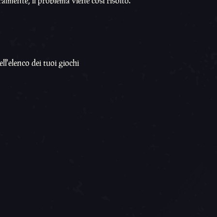
mente, il problema viene così risolto.
ll'elenco dei tuoi giochi