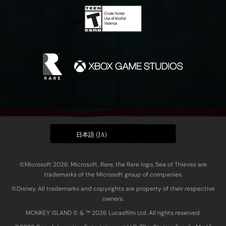
日本語 (JA)
©Microsoft 2026. Microsoft, Rare, the Rare logo, Sea of Thieves are
trademarks of the Microsoft group of companies.
©Disney. All trademarks and copyrights are property of their respective
owners.
MONKEY ISLAND © & ™ 20‍26 Lucasfilm Ltd. All rights reserved.