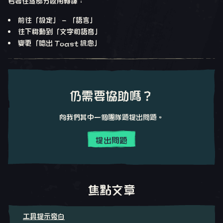
若要在這部分啟用轉譯：
前往「設定」 - 「語言」
往下移動到「文字和語音」
變更「唸出 Toast 訊息」
仍需要協助嗎？
向我們其中一個團隊題提出問題。
提出問題
焦點文章
工具提示旁白