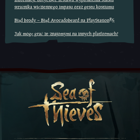
strażnika więziennego impasu oraz gestu kostiumu
®
Błąd brody – Błąd Avocadobeard na PlayStation
5
Jak mogę grać ze znajomymi na innych platformach?