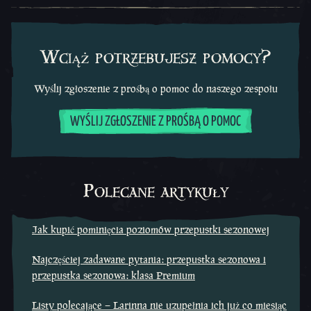
Wciąż potrzebujesz pomocy?
Wyślij zgłoszenie z prośbą o pomoc do naszego zespołu
WYŚLIJ ZGŁOSZENIE Z PROŚBĄ O POMOC
Polecane artykuły
Jak kupić pominięcia poziomów przepustki sezonowej
Najczęściej zadawane pytania: przepustka sezonowa i
przepustka sezonowa: klasa Premium
Listy polecające – Larinna nie uzupełnia ich już co miesiąc