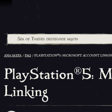
İçeriğe Geçin
®
ANA SAYFA
FAQ
PLAYSTATION
5: MICROSOFT ACCOUNT LINKI
®
PlayStation
5: M
Linking