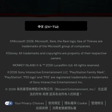
中文 (ZH-TW)
©Microsoft 2026. Microsoft, Rare, the Rare logo, Sea of Thieves are
trademarks of the Microsoft group of companies.
©Disney. All trademarks and copyrights are property of their respective
owners.
MONKEY ISLAND © & ™ 20‍26 Lucasfilm Ltd. All rights reserved.
©2026 Sony Interactive Entertainment LLC. "PlayStation Family Mark",
"PlayStation", "PS5 logo" and "PS5" are registered trademarks or trademarks
of Sony Interactive Entertainment Inc.
© 2026 美商暴雪娛樂股份有限公司（Blizzard Entertainment, Inc.） 在此提
及的所有 商標 是其各自所有人的財產。
Your Privacy Choices
使用規定
隱私權與 Cookie
管理辦法
註冊商標
消費者健康隱私權