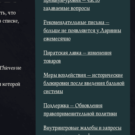
премиум-уровня — часто
задаваемые вопросы
ть, что
 списке,
Рекомендательные письма —
больше не появляются у Ларинны
ежемесячно
Пиратская лавка — изменения
товаров
Thieves
не
Меры воздействия — исторические
блокировки после введения бальной
я которой
системы
Поддержка — Обновления
правоприменительной политики
Внутриигровые жалобы и запросы