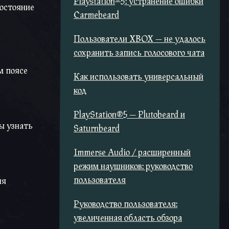
Playstation
5: устранение ошибки
состояние
Carmebeard
Пользователи XBOX — не удалось
сохранить запись голосового чата
м поясе
Как использовать универсальный
код
PlayStation®5 — Plutobeard и
ы узнать
Saturnbeard
Immerse Audio / расширенный
режим наушников: руководство
пользователя
ия
Руководство пользователя:
увеличенная область обзора