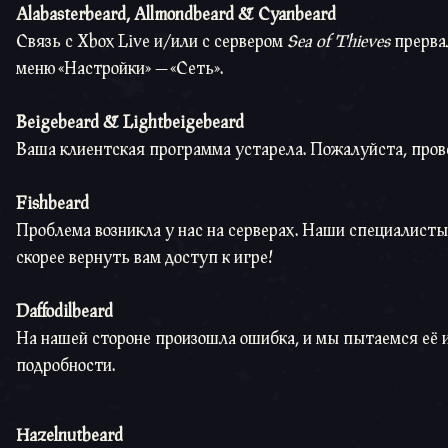
Alabasterbeard,
Allmondbeard &
Cyanbeard
Связь с Xbox Live и/или с сервером
Sea of Thieves
прервал
меню «Настройки» — «Сеть».
Beigebeard &
Lightbeigebeard
Ваша клиентская программа устарела. Пожалуйста, пров
Fishbeard
Проблема возникла у нас на серверах. Наши специалист
скорее вернуть вам доступ к игре!
Daffodilbeard
На нашей стороне произошла ошибка, и мы пытаемся её 
подробности.
Hazelnutbeard