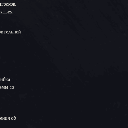
гроков.
ваться
рительной
шибка
лемы со
ения об