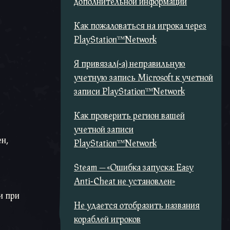
дополнительной информации
Как пожаловаться на игрока через
PlayStation™Network
Я привязал(-а) неправильную
учетную запись Microsoft к учетной
записи PlayStation™Network
Как проверить регион вашей
учетной записи
ен,
PlayStation™Network
Steam — «Ошибка запуска: Easy
Anti-Cheat не установлен»
и при
Не удается отобразить названия
кораблей игроков