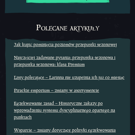
Polecane artykuły
Jak kupić pominięcia poziomów przepustki sezonowej
Najczęściej zadawane pytania: przepustka sezonowa i
przepustka sezonowa: klasa Premium
Listy polecające – Larinna nie uzupełnia ich już co miesiąc
Pirackie emporium – zmiany w asortymencie
Egzekwowanie zasad – Historyczne zakazy po
wprowadzeniu systemu dyscyplinarnego opartego na
punktach
Wsparcie – zmiany dotyczące polityki egzekwowania