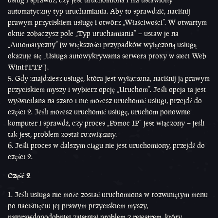
automatyczny typ uruchamiania. Aby to sprawdzić, naciśnij
prawym przyciskiem usługę i otwórz „Właściwości”. W otwartym
oknie zobaczysz pole „Typ uruchamiania” – ustaw je na
„Automatyczny” (w większości przypadków wyłączoną usługą
okazuje się „Usługa autowykrywania serwera proxy w sieci Web
WinHTTP”).
Gdy znajdziesz usługę, która jest wyłączona, naciśnij ją prawym
przyciskiem myszy i wybierz opcję „Uruchom”. Jeśli opcja ta jest
wyświetlana na szaro i nie możesz uruchomić usługi, przejdź do
części 2. Jeśli możesz uruchomić usługę, uruchom ponownie
komputer i sprawdź, czy proces „Pomoc IP” jest włączony – jeśli
tak jest, problem został rozwiązany.
Jeśli proces w dalszym ciągu nie jest uruchomiony, przejdź do
części 2.
Część 2
Jeśli usługa nie może zostać uruchomiona w rozwiniętym menu
po naciśnięciu jej prawym przyciskiem myszy,
najprawdopodobniej zaistniał problem z rejestrem, który